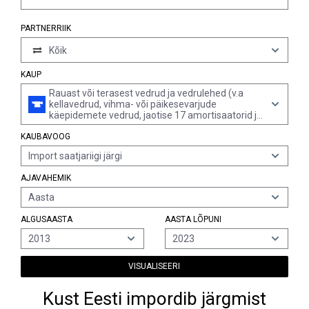
PARTNERRIIK
Kõik
KAUP
Rauast või terasest vedrud ja vedrulehed (v.a
kellavedrud, vihma- või päikesevarjude
käepidemete vedrud, jaotise 17 amortisaatorid ja
väändvedrud)
KAUBAVOOG
Import saatjariigi järgi
AJAVAHEMIK
Aasta
ALGUSAASTA
AASTA LÕPUNI
2013
2023
VISUALISEERI
Kust Eesti impordib järgmist