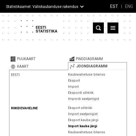
EST
|
ENG
Statistikaamet: Väliskaubanduse rakendus
Eesti
Partnerriigid ja territooriumid
PUUKAART
PINDDIAGRAMM
Kaup
JOONDIAGRAMM
KAART
Kaubavahetuse bilanss
EESTI
Infograafikud
Eksport
Import
Selgitused
Ekspordi sihtriik
Impordi saatjariigid
Eksport sihtriiki
RIIKIDEVAHELINE
Import saatjariigist
Eksport kauba järgi
Import kauba järgi
Kaubavahetuse bilanss