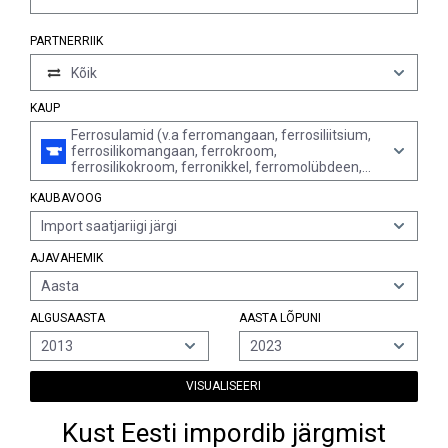
PARTNERRIIK
Kõik
KAUP
Ferrosulamid (v.a ferromangaan, ferrosiliitsium,
ferrosilikomangaan, ferrokroom,
ferrosilikokroom, ferronikkel, ferromolübdeen,
ferrovolfram, ferrosilikovolfram, ferrotitaan,
KAUBAVOOG
ferrosilikotitaan, ferrovanaadium ja
ferronioobium)
Import saatjariigi järgi
AJAVAHEMIK
Aasta
ALGUSAASTA
AASTA LÕPUNI
2013
2023
VISUALISEERI
Kust Eesti impordib järgmist