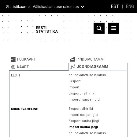
EST
|
ENG
Statistikaamet: Väliskaubanduse rakendus
Eesti
Partnerriigid ja territooriumid
PUUKAART
PINDDIAGRAMM
Kaup
JOONDIAGRAMM
KAART
Kaubavahetuse bilanss
EESTI
Infograafikud
Eksport
Import
Selgitused
Ekspordi sihtriik
Impordi saatjariigid
Eksport sihtriiki
RIIKIDEVAHELINE
Import saatjariigist
Eksport kauba järgi
Import kauba järgi
Kaubavahetuse bilanss