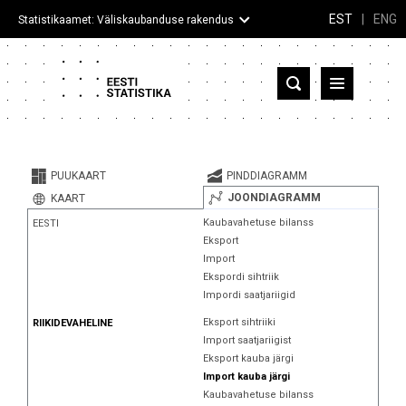
EST
|
ENG
Statistikaamet: Väliskaubanduse rakendus
Eesti
Partnerriigid ja territooriumid
PUUKAART
PINDDIAGRAMM
Kaup
JOONDIAGRAMM
KAART
Kaubavahetuse bilanss
EESTI
Infograafikud
Eksport
Import
Selgitused
Ekspordi sihtriik
Impordi saatjariigid
Eksport sihtriiki
RIIKIDEVAHELINE
Import saatjariigist
Eksport kauba järgi
Import kauba järgi
Kaubavahetuse bilanss