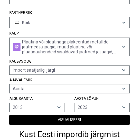
PARTNERRIIK
Kõik
KAUP
Plaatina või plaatinaga plakeeritud metallide
jäätmed ja jäägid; muud plaatina või
plaatinaühendeid sisaldavad jäätmed ja jäägid,
mida kasutatakse peamiselt neist
KAUBAVOOG
väärismetallide eraldamiseks (v.a plaatina või
plaatinaühendeid sisaldav tuhk, töötlemata
Import saatjariigi järgi
plokkideks, kangideks vms sulatatud plaatina
jäätmed ja jäägid ning muid väärismetalle
AJAVAHEMIK
sisaldavad pühkmed)
Aasta
ALGUSAASTA
AASTA LÕPUNI
2013
2023
VISUALISEERI
Kust Eesti impordib järgmist