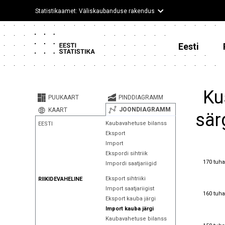
Statistikaamet: Väliskaubanduse rakendus
Eesti
Ku
PUUKAART
PINDDIAGRAMM
JOONDIAGRAMM
KAART
sär
Kaubavahetuse bilanss
EESTI
Eksport
Import
Ekspordi sihtriik
170 tuha
170 tuha
Impordi saatjariigid
Eksport sihtriiki
RIIKIDEVAHELINE
Import saatjariigist
160 tuha
160 tuha
Eksport kauba järgi
Import kauba järgi
Kaubavahetuse bilanss
150 tuha