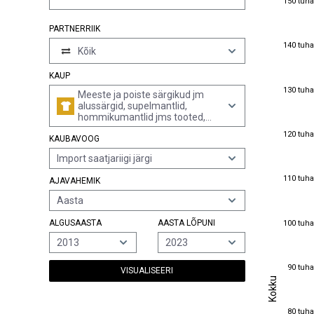
150 tuha
PARTNERRIIK
140 tuha
140 tuha
Kõik
KAUP
130 tuha
130 tuha
Meeste ja poiste särgikud jm
alussärgid, supelmantlid,
hommikumantlid jms tooted,
puuvillased (v.a silmkoelised või
120 tuha
120 tuha
KAUBAVOOG
heegeldatud, aluspüksid,
öösärgid ja pidžaamad)
Import saatjariigi järgi
110 tuha
110 tuha
AJAVAHEMIK
Aasta
100 tuha
ALGUSAASTA
AASTA LÕPUNI
100 tuha
2013
2023
90 tuha
90 tuha
VISUALISEERI
Kokku
Kokku
80 tuha
80 tuha