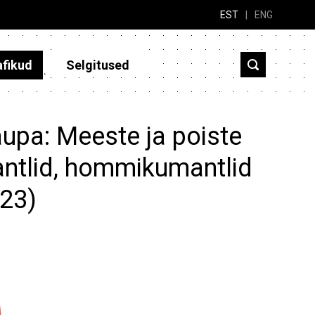
EST
|
ENG
afikud
Selgitused
aupa: Meeste ja poiste
antlid, hommikumantlid
023)