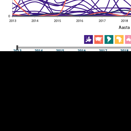
0
0
2013
2014
2015
2016
2017
2018
EST
|
ENG
Aasta
2013
2014
2015
2016
2017
2018
Aasta
2013
2014
2015
2016
2017
2018
Y-
Manner
TELG
K
Infograafikud
erritooriumid
Selgitused
Tagasiside