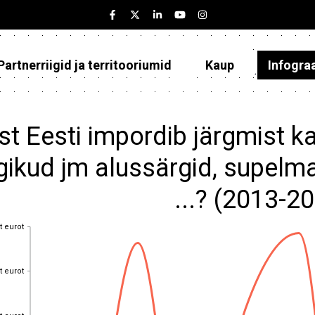
Partnerriigid ja territooriumid
Kaup
Infogra
Eesti
Partnerriigid ja territooriumid
st Eesti impordib järgmist k
Kaup
gikud jm alussärgid, supelm
Infograafikud
...? (2013-2
Selgitused
t eurot
t eurot
t eurot
t eurot
t eurot