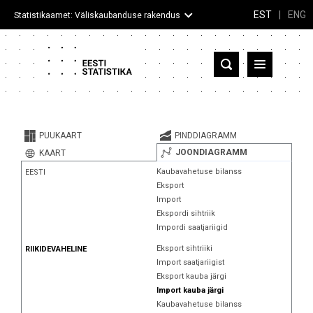
EST
|
ENG
Statistikaamet: Väliskaubanduse rakendus
Eesti
Partnerriigid ja territooriumid
PUUKAART
PINDDIAGRAMM
Kaup
JOONDIAGRAMM
KAART
Kaubavahetuse bilanss
EESTI
Infograafikud
Eksport
Import
Selgitused
Ekspordi sihtriik
Impordi saatjariigid
Eksport sihtriiki
RIIKIDEVAHELINE
Import saatjariigist
Eksport kauba järgi
Import kauba järgi
Kaubavahetuse bilanss