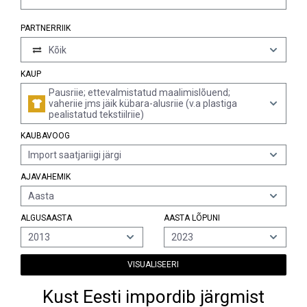
PARTNERRIIK
Kõik
KAUP
Pausriie; ettevalmistatud maalimislõuend;
vaheriie jms jäik kübara-alusriie (v.a plastiga
pealistatud tekstiilriie)
KAUBAVOOG
Import saatjariigi järgi
AJAVAHEMIK
Aasta
ALGUSAASTA
AASTA LÕPUNI
2013
2023
VISUALISEERI
Kust Eesti impordib järgmist