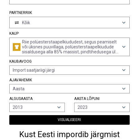
PARTNERRIIK
Kõik
KAUP
Riie polüesterstaapelkiududest, segus peamiselt
või üksnes puuvillaga, polüesterstaapelkiudude
sisaldusega alla 85% massist, pindtihedusega üle
170 g/m², pleegitamata või pleegitatud (v.a
KAUBAVOOG
labasekoeline ja 3- või 4lõngalise toimse (k.a
risttoimse) sidusega riie)
Import saatjariigi järgi
AJAVAHEMIK
Aasta
ALGUSAASTA
AASTA LÕPUNI
2013
2023
VISUALISEERI
Kust Eesti impordib järgmist