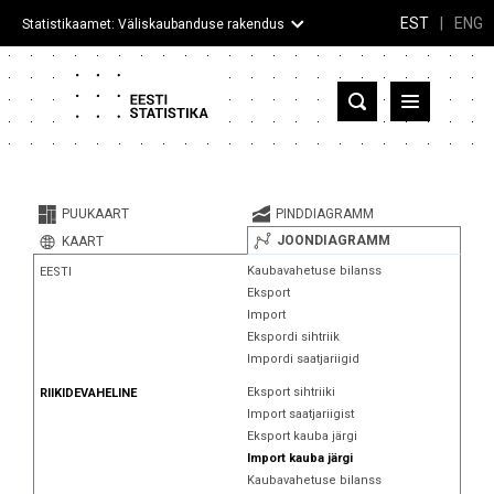
EST
|
ENG
Statistikaamet: Väliskaubanduse rakendus
Eesti
Partnerriigid ja territooriumid
PUUKAART
PINDDIAGRAMM
Kaup
JOONDIAGRAMM
KAART
Kaubavahetuse bilanss
EESTI
Infograafikud
Eksport
Import
Selgitused
Ekspordi sihtriik
Impordi saatjariigid
Eksport sihtriiki
RIIKIDEVAHELINE
Import saatjariigist
Eksport kauba järgi
Import kauba järgi
Kaubavahetuse bilanss