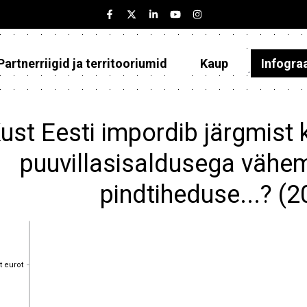
Partnerriigid ja territooriumid
Kaup
Infogra
Eesti
Partnerriigid ja territooriumid
ust Eesti impordib järgmist k
Kaup
puuvillasisaldusega vähe
Infograafikud
pindtiheduse...? (
Selgitused
t eurot
t eurot