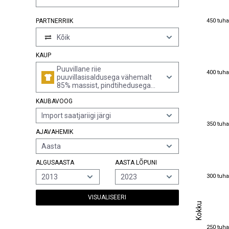
450 tuha
450 tuha
PARTNERRIIK
Kõik
KAUP
Puuvillane riie
400 tuha
400 tuha
puuvillasisaldusega vähemalt
85% massist, pindtihedusega
üle 200 g/m², trükitud (v.a 3- või
KAUBAVOOG
4-lõngalise toimse (sh
risttoimse) sidusega, ning
Import saatjariigi järgi
labasekoeline riie)
350 tuha
350 tuha
AJAVAHEMIK
Aasta
ALGUSAASTA
AASTA LÕPUNI
300 tuha
300 tuha
2013
2023
VISUALISEERI
Kokku
Kokku
250 tuha
250 tuha