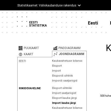
Statistikaamet: Väliskaubanduse rakendus
Eesti
K
PUUKAART
PINDDIAGRAMM
JOONDIAGRAMM
KAART
Kaubavahetuse bilanss
EESTI
Eksport
Import
Ekspordi sihtriik
Impordi saatjariigid
Eksport sihtriiki
RIIKIDEVAHELINE
Import saatjariigist
500 tuha
500 tuha
Eksport kauba järgi
Import kauba järgi
Kaubavahetuse bilanss