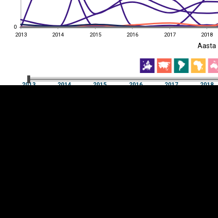
0
0
2013
2014
2015
2016
2017
2018
EST
|
ENG
Aasta
2013
2014
2015
2016
2017
2018
Aasta
2013
2014
2015
2016
2017
2018
Y-
Manner
TELG
K
Infograafikud
erritooriumid
Selgitused
Tagasiside