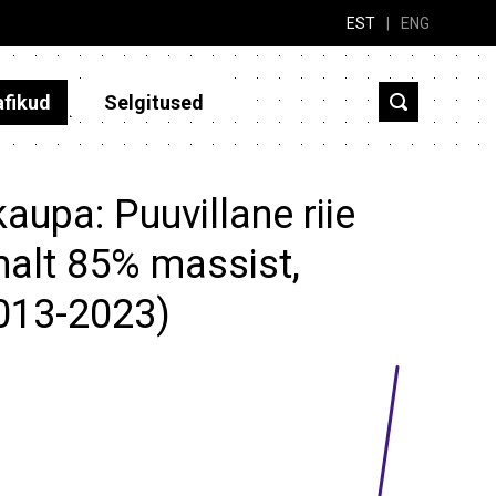
EST
|
ENG
afikud
Selgitused
aupa: Puuvillane riie
malt 85% massist,
2013-2023)