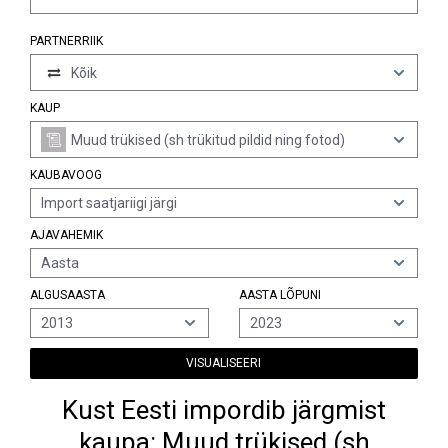
PARTNERRIIK
Kõik
KAUP
Muud trükised (sh trükitud pildid ning fotod)
KAUBAVOOG
Import saatjariigi järgi
AJAVAHEMIK
Aasta
ALGUSAASTA
AASTA LÕPUNI
2013
2023
VISUALISEERI
Kust Eesti impordib järgmist
kaupa: Muud trükised (sh