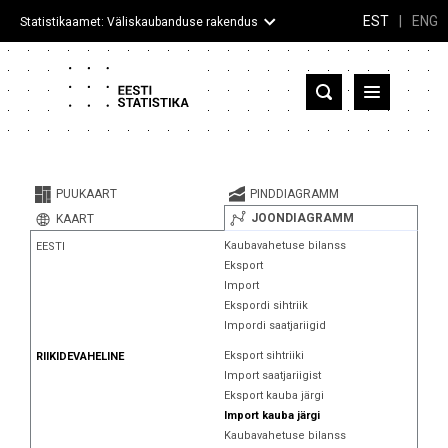
EST
|
ENG
Statistikaamet: Väliskaubanduse rakendus
Eesti
Partnerriigid ja territooriumid
PUUKAART
PINDDIAGRAMM
Kaup
JOONDIAGRAMM
KAART
Kaubavahetuse bilanss
EESTI
Infograafikud
Eksport
Import
Selgitused
Ekspordi sihtriik
Impordi saatjariigid
Eksport sihtriiki
RIIKIDEVAHELINE
Import saatjariigist
Eksport kauba järgi
Import kauba järgi
Kaubavahetuse bilanss