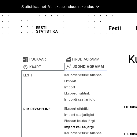
Statistikaamet: Väliskaubanduse rakendus
Eesti
K
PUUKAART
PINDDIAGRAMM
JOONDIAGRAMM
KAART
Kaubavahetuse bilanss
EESTI
Eksport
Import
Ekspordi sihtriik
Impordi saatjariigid
110 tuha
110 tuha
Eksport sihtriiki
RIIKIDEVAHELINE
Import saatjariigist
Eksport kauba järgi
Import kauba järgi
100 tuha
Kaubavahetuse bilanss
100 tuha