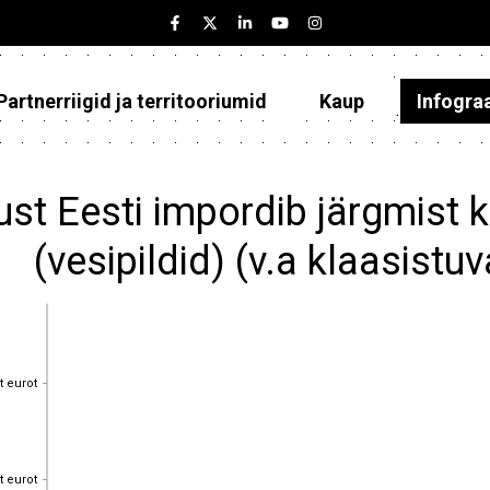
Partnerriigid ja territooriumid
Kaup
Infogra
Eesti
Partnerriigid ja territooriumid
ust Eesti impordib järgmist
Kaup
(vesipildid) (v.a klaasist
Infograafikud
Selgitused
t eurot
t eurot
t eurot
t eurot