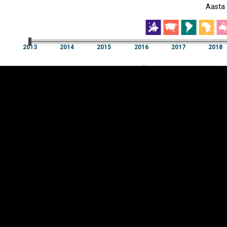
Aasta
EST
|
ENG
2013
2014
2015
2016
2017
2018
Aasta
2013
2014
2015
2016
2017
2018
Y-
Manner
TELG
K
Infograafikud
erritooriumid
Selgitused
Tagasiside