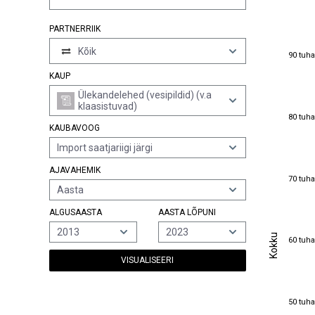
PARTNERRIIK
Kõik
90 tuha
90 tuha
KAUP
Ülekandelehed (vesipildid) (v.a
klaasistuvad)
80 tuha
80 tuha
KAUBAVOOG
Import saatjariigi järgi
AJAVAHEMIK
70 tuha
70 tuha
Aasta
ALGUSAASTA
AASTA LÕPUNI
2013
2023
Kokku
Kokku
60 tuha
60 tuha
VISUALISEERI
50 tuha
50 tuha