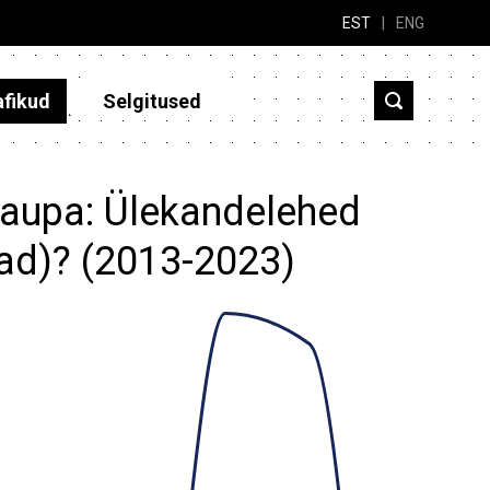
EST
|
ENG
afikud
Selgitused
 kaupa: Ülekandelehed
uvad)? (2013-2023)