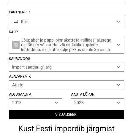
PARTNERRIIK
Kõik
KAUP
Jõupaber ja papp, pinnakatteta, rullides laiusega
üle 36 cm või ruudu- või ristkülikukujuliste
lehtedena, mille ühe külje pikkus on üle 36 cm ja
teise külje pikkus üle 15 cm, kui leht on kokku
KAUBAVOOG
voltimata, massiga üle 150 g/m², kuid alla 225
g/m², kogu massis ühtlaselt pleegitatud, mille
Import saatjariigi järgi
kogu sisalduva kiu massist üle 95% moodustavad
keemilisel menetlusel saadud puidukiud (v.a
AJAVAHEMIK
lainepapi väliskihipaber (kraftlainer) ja
kotijõupaber; rubriigis 4802, 4803 või 4808
Aasta
nimetatud tooted)
ALGUSAASTA
AASTA LÕPUNI
2013
2023
VISUALISEERI
Kust Eesti impordib järgmist