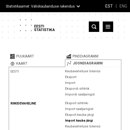
EST
|
ENG
Statistikaamet: Väliskaubanduse rakendus
Eesti
Partnerriigid ja territooriumid
PUUKAART
PINDDIAGRAMM
Kaup
JOONDIAGRAMM
KAART
Kaubavahetuse bilanss
EESTI
Infograafikud
Eksport
Import
Selgitused
Ekspordi sihtriik
Impordi saatjariigid
Eksport sihtriiki
RIIKIDEVAHELINE
Import saatjariigist
Eksport kauba järgi
Import kauba järgi
Kaubavahetuse bilanss