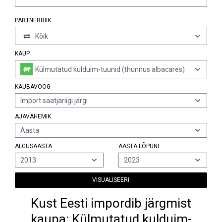
PARTNERRIIK
Kõik
KAUP
Külmutatud kulduim-tuunid (thunnus albacares)
KAUBAVOOG
Import saatjariigi järgi
AJAVAHEMIK
Aasta
ALGUSAASTA
AASTA LÕPUNI
2013
2023
VISUALISEERI
Kust Eesti impordib järgmist
kaupa: Külmutatud kulduim-