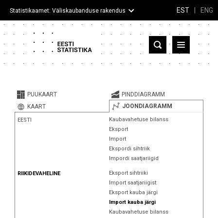
EST
|
ENG
Statistikaamet: Väliskaubanduse rakendus
Eesti
Partnerriigid ja territooriumid
PUUKAART
PINDDIAGRAMM
Kaup
JOONDIAGRAMM
KAART
Kaubavahetuse bilanss
EESTI
Infograafikud
Eksport
Import
Selgitused
Ekspordi sihtriik
Impordi saatjariigid
Eksport sihtriiki
RIIKIDEVAHELINE
Import saatjariigist
Eksport kauba järgi
Import kauba järgi
Kaubavahetuse bilanss