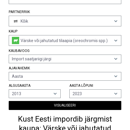
PARTNERRIIK
Kõik
KAUP
Värske või jahutatud tilaapia (oreochromis spp.)
KAUBAVOOG
Import saatjariigi järgi
AJAVAHEMIK
Aasta
ALGUSAASTA
AASTA LÕPUNI
2013
2023
VISUALISEERI
Kust Eesti impordib järgmist
kaupa: Värske või jahutatud