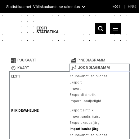
EST
|
ENG
Statistikaamet: Väliskaubanduse rakendus
Eesti
Partnerriigid ja territooriumid
PUUKAART
PINDDIAGRAMM
Kaup
JOONDIAGRAMM
KAART
Kaubavahetuse bilanss
EESTI
Infograafikud
Eksport
Import
Selgitused
Ekspordi sihtriik
Impordi saatjariigid
Eksport sihtriiki
RIIKIDEVAHELINE
Import saatjariigist
Eksport kauba järgi
Import kauba järgi
Kaubavahetuse bilanss