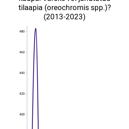
tilaapia (oreochromis spp.)?
(2013-2023)
480
480
460
460
440
440
420
420
400
400