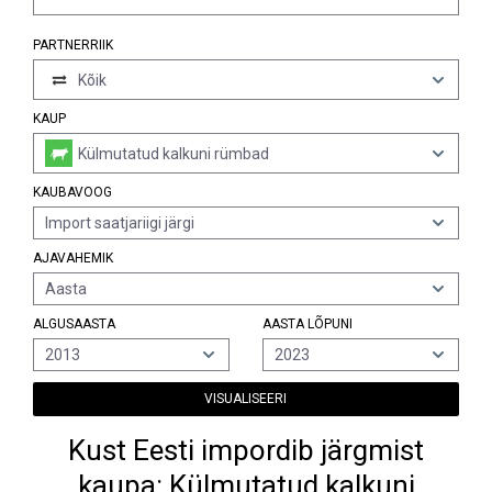
PARTNERRIIK
Kõik
KAUP
Külmutatud kalkuni rümbad
KAUBAVOOG
Import saatjariigi järgi
AJAVAHEMIK
Aasta
ALGUSAASTA
AASTA LÕPUNI
2013
2023
VISUALISEERI
Kust Eesti impordib järgmist
kaupa: Külmutatud kalkuni