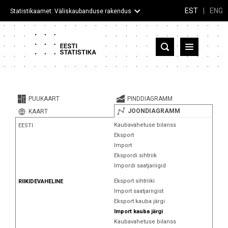
EST
|
ENG
Statistikaamet: Väliskaubanduse rakendus
Eesti
Partnerriigid ja territooriumid
PUUKAART
PINDDIAGRAMM
Kaup
JOONDIAGRAMM
KAART
Kaubavahetuse bilanss
EESTI
Infograafikud
Eksport
Import
Selgitused
Ekspordi sihtriik
Impordi saatjariigid
Eksport sihtriiki
RIIKIDEVAHELINE
Import saatjariigist
Eksport kauba järgi
Import kauba järgi
Kaubavahetuse bilanss