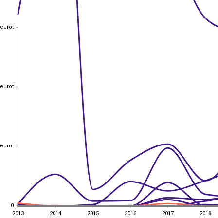
 eurot
 eurot
 eurot
 eurot
 eurot
 eurot
0
0
2013
2014
2015
2016
2017
2018