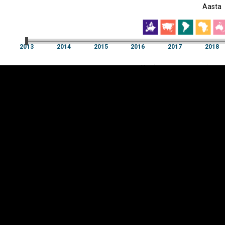
Aasta
EST
|
ENG
2013
2014
2015
2016
2017
2018
Aasta
2013
2014
2015
2016
2017
2018
Y-
Manner
TELG
K
Infograafikud
erritooriumid
Selgitused
Tagasiside