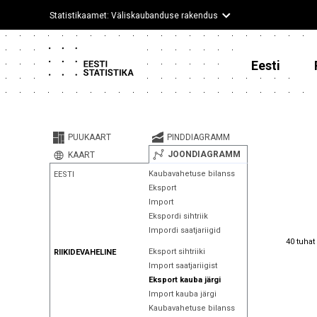
Statistikaamet: Väliskaubanduse rakendus
Eesti
PUUKAART
PINDDIAGRAMM
JOONDIAGRAMM
KAART
Kaubavahetuse bilanss
EESTI
Eksport
Import
Ekspordi sihtriik
Impordi saatjariigid
40 tuhat
40 tuhat
Eksport sihtriiki
RIIKIDEVAHELINE
Import saatjariigist
Eksport kauba järgi
Import kauba järgi
Kaubavahetuse bilanss