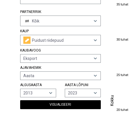
35 tuhat
35 tuhat
PARTNERRIIK
Kõik
KAUP
30 tuhat
30 tuhat
Puidust riidepuud
KAUBAVOOG
Eksport
AJAVAHEMIK
25 tuhat
25 tuhat
Aasta
ALGUSAASTA
AASTA LÕPUNI
2013
2023
Kokku
Kokku
VISUALISEERI
20 tuhat
20 tuhat