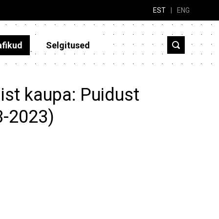
EST
|
ENG
afikud
Selgitused
ist kaupa: Puidust
3-2023)