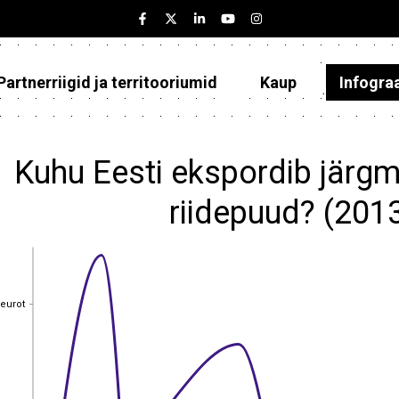
Partnerriigid ja territooriumid
Kaup
Infogra
Eesti
Partnerriigid ja territooriumid
Kuhu Eesti ekspordib järgm
Kaup
riidepuud? (201
Infograafikud
Selgitused
 eurot
 eurot