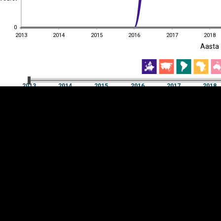
0
0
2013
2014
2015
2016
2017
2018
EST
|
ENG
Aasta
2013
2014
2015
2016
2017
2018
Aasta
2013
2014
2015
2016
2017
2018
Y-
Manner
TELG
K
Infograafikud
erritooriumid
Selgitused
Tagasiside