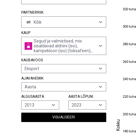
320 tuha
320 tuha
PARTNERRIIK
Kõik
300 tuha
300 tuha
KAUP
Segud ja valmistised, mis
280 tuha
280 tuha
sisaldavad aldriini (iso),
kampekloori (iso) (toksafeen),
klordaani (iso), kloordekooni
KAUBAVOOG
(iso), ddtd (iso) (klofenotaan
260 tuha
260 tuha
(inn), 1,1,1-trikloro-2,2-bis(p-
Eksport
klorofenüül)etaan), dieldriini
(iso, inn), endosulfaani (iso),
240 tuha
AJAVAHEMIK
240 tuha
endriini (iso), heptakloori (iso)
või mireksit (iso)
Aasta
220 tuha
ALGUSAASTA
AASTA LÕPUNI
220 tuha
2013
2023
200 tuha
200 tuha
VISUALISEERI
Kokku
Kokku
180 tuha
180 tuha