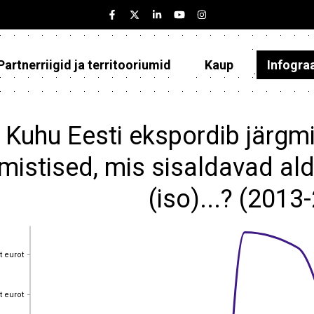
Partnerriigid ja territooriumid
Kaup
Infogra
Eesti
Partnerriigid ja territooriumid
Kuhu Eesti ekspordib järgmi
Kaup
mistised, mis sisaldavad aldr
Infograafikud
(iso)...? (2013
Selgitused
t eurot
t eurot
t eurot
t eurot