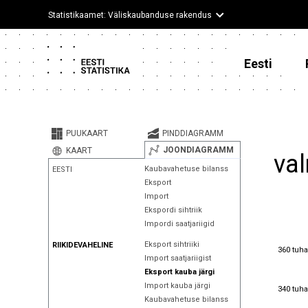
Statistikaamet: Väliskaubanduse rakendus
Eesti
PUUKAART
PINDDIAGRAMM
JOONDIAGRAMM
KAART
val
Kaubavahetuse bilanss
EESTI
Eksport
Import
Ekspordi sihtriik
Impordi saatjariigid
Eksport sihtriiki
RIIKIDEVAHELINE
360 tuha
360 tuha
Import saatjariigist
Eksport kauba järgi
340 tuha
Import kauba järgi
340 tuha
Kaubavahetuse bilanss