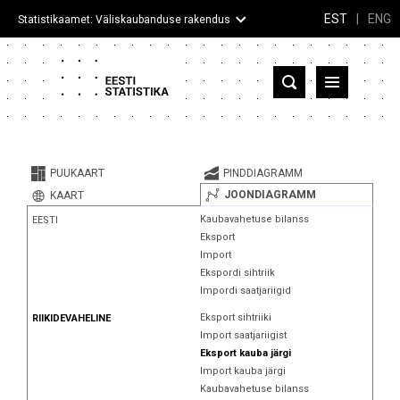
EST
|
ENG
Statistikaamet: Väliskaubanduse rakendus
Eesti
Partnerriigid ja territooriumid
PUUKAART
PINDDIAGRAMM
Kaup
JOONDIAGRAMM
KAART
Kaubavahetuse bilanss
EESTI
Infograafikud
Eksport
Import
Selgitused
Ekspordi sihtriik
Impordi saatjariigid
Eksport sihtriiki
RIIKIDEVAHELINE
Import saatjariigist
Eksport kauba järgi
Import kauba järgi
Kaubavahetuse bilanss