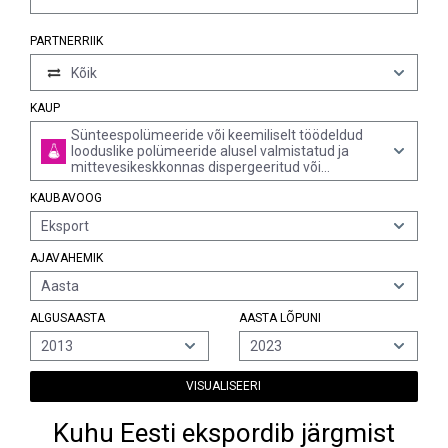
PARTNERRIIK
Kõik
KAUP
Sünteespolümeeride või keemiliselt töödeldud
looduslike polümeeride alusel valmistatud ja
mittevesikeskkonnas dispergeeritud või
lahustatud värvid ja lakid (sh emailid ja glasuurid);
KAUBAVOOG
rubriikides 3901-3913 kirjeldatud ainete lahused
lenduvates orgaanilistes lahustites (v.a
Eksport
kolloodium), mis sisaldavad lahustit üle 50%
massist
AJAVAHEMIK
Aasta
ALGUSAASTA
AASTA LÕPUNI
2013
2023
VISUALISEERI
Kuhu Eesti ekspordib järgmist