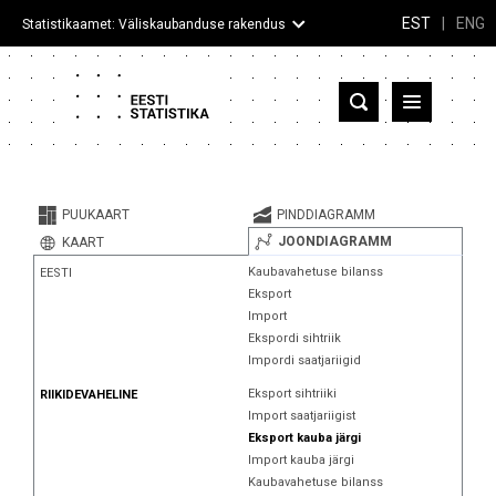
EST
|
ENG
Statistikaamet: Väliskaubanduse rakendus
Eesti
Partnerriigid ja territooriumid
PUUKAART
PINDDIAGRAMM
Kaup
JOONDIAGRAMM
KAART
Kaubavahetuse bilanss
EESTI
Infograafikud
Eksport
Import
Selgitused
Ekspordi sihtriik
Impordi saatjariigid
Eksport sihtriiki
RIIKIDEVAHELINE
Import saatjariigist
Eksport kauba järgi
Import kauba järgi
Kaubavahetuse bilanss