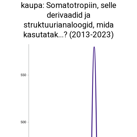
kaupa: Somatotropiin, selle
derivaadid ja
struktuurianaloogid, mida
kasutatak...? (2013-2023)
550
550
500
500