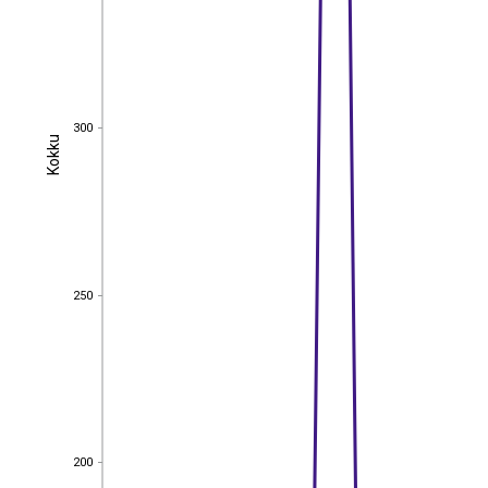
300
300
Kokku
Kokku
250
250
200
200