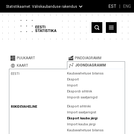
EST
|
ENG
Statistikaamet: Väliskaubanduse rakendus
Eesti
Partnerriigid ja territooriumid
PUUKAART
PINDDIAGRAMM
Kaup
JOONDIAGRAMM
KAART
Kaubavahetuse bilanss
EESTI
Infograafikud
Eksport
Import
Selgitused
Ekspordi sihtriik
Impordi saatjariigid
Eksport sihtriiki
RIIKIDEVAHELINE
Import saatjariigist
Eksport kauba järgi
Import kauba järgi
Kaubavahetuse bilanss