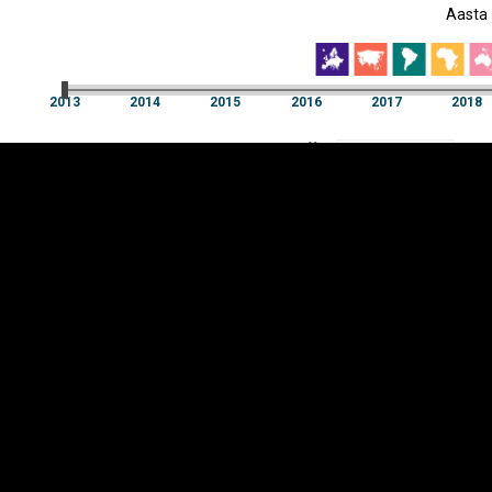
Aasta
EST
|
ENG
2013
2014
2015
2016
2017
2018
Aasta
2013
2014
2015
2016
2017
2018
Y-
Manner
TELG
K
Infograafikud
erritooriumid
Selgitused
Tagasiside