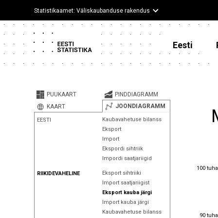
Statistikaamet: Väliskaubanduse rakendus
Eesti
PUUKAART
PINDDIAGRAMM
JOONDIAGRAMM
KAART
Kaubavahetuse bilanss
EESTI
Eksport
Import
Ekspordi sihtriik
Impordi saatjariigid
100 tuha
100 tuha
Eksport sihtriiki
RIIKIDEVAHELINE
Import saatjariigist
Eksport kauba järgi
Import kauba järgi
Kaubavahetuse bilanss
90 tuha
90 tuha