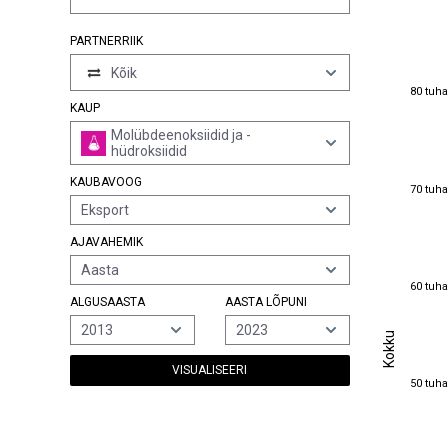
PARTNERRIIK
Kõik
80 tuha
80 tuha
KAUP
Molübdeenoksiidid ja -
hüdroksiidid
KAUBAVOOG
70 tuha
70 tuha
Eksport
AJAVAHEMIK
Aasta
60 tuha
60 tuha
ALGUSAASTA
AASTA LÕPUNI
2013
2023
Kokku
Kokku
VISUALISEERI
50 tuha
50 tuha