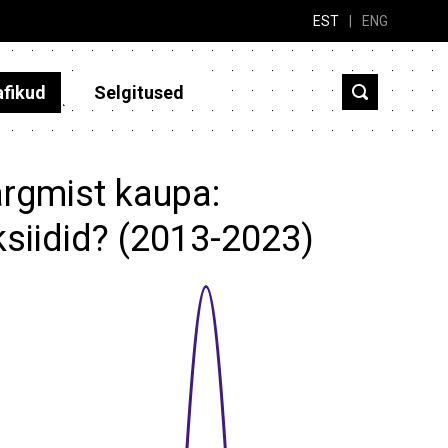
EST
|
ENG
afikud
Selgitused
ärgmist kaupa:
ksiidid? (2013-2023)