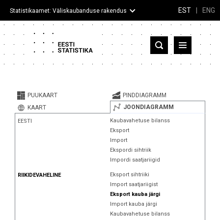
EST
|
ENG
Statistikaamet: Väliskaubanduse rakendus
Eesti
Partnerriigid ja territooriumid
PUUKAART
PINDDIAGRAMM
Kaup
JOONDIAGRAMM
KAART
Kaubavahetuse bilanss
EESTI
Infograafikud
Eksport
Import
Selgitused
Ekspordi sihtriik
Impordi saatjariigid
Eksport sihtriiki
RIIKIDEVAHELINE
Import saatjariigist
Eksport kauba järgi
Import kauba järgi
Kaubavahetuse bilanss