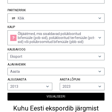
PARTNERRIIK
Kõik
KAUP
Õlijäätmed, mis sisaldavad polüklooritud
bifenüüle (pcb-sid), polüklooritud terfenüüle (pct-
sid) või polübroomitud bifenüüle (pbb-sid)
KAUBAVOOG
Eksport
AJAVAHEMIK
Aasta
ALGUSAASTA
AASTA LÕPUNI
2013
2023
VISUALISEERI
Kuhu Eesti ekspordib järgmist