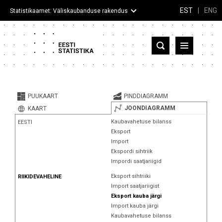
EST
|
ENG
Statistikaamet: Väliskaubanduse rakendus
Eesti
Partnerriigid ja territooriumid
PUUKAART
PINDDIAGRAMM
Kaup
JOONDIAGRAMM
KAART
Kaubavahetuse bilanss
EESTI
Infograafikud
Eksport
Import
Selgitused
Ekspordi sihtriik
Impordi saatjariigid
Eksport sihtriiki
RIIKIDEVAHELINE
Import saatjariigist
Eksport kauba järgi
Import kauba järgi
Kaubavahetuse bilanss