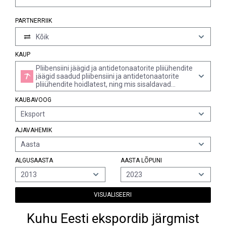
PARTNERRIIK
Kõik
KAUP
Pliibensiini jäägid ja antidetonaatorite pliiühendite
jäägid saadud pliibensiini ja antidetonaatorite
pliiühendite hoidlatest, ning mis sisaldavad
peamiselt pliid, pliiühendeid ja rauaoksiidi
KAUBAVOOG
Eksport
AJAVAHEMIK
Aasta
ALGUSAASTA
AASTA LÕPUNI
2013
2023
VISUALISEERI
Kuhu Eesti ekspordib järgmist