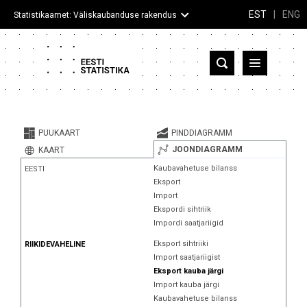
EST
|
ENG
Statistikaamet: Väliskaubanduse rakendus
Eesti
Partnerriigid ja territooriumid
PUUKAART
PINDDIAGRAMM
Kaup
JOONDIAGRAMM
KAART
Kaubavahetuse bilanss
EESTI
Infograafikud
Eksport
Import
Selgitused
Ekspordi sihtriik
Impordi saatjariigid
Eksport sihtriiki
RIIKIDEVAHELINE
Import saatjariigist
Eksport kauba järgi
Import kauba järgi
Kaubavahetuse bilanss