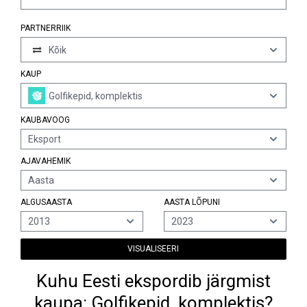
PARTNERRIIK
Kõik
KAUP
Golfikepid, komplektis
KAUBAVOOG
Eksport
AJAVAHEMIK
Aasta
ALGUSAASTA
AASTA LÕPUNI
2013
2023
VISUALISEERI
Kuhu Eesti ekspordib järgmist
kaupa: Golfikepid, komplektis?