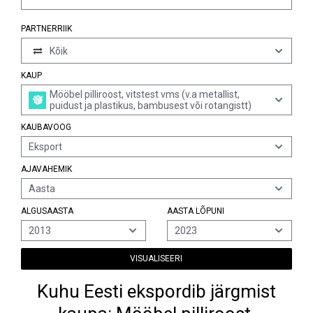
PARTNERRIIK
Kõik
KAUP
Mööbel pilliroost, vitstest vms (v.a metallist,
puidust ja plastikus, bambusest või rotangistt)
KAUBAVOOG
Eksport
AJAVAHEMIK
Aasta
ALGUSAASTA
AASTA LÕPUNI
2013
2023
VISUALISEERI
Kuhu Eesti ekspordib järgmist