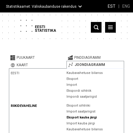
EST
|
ENG
Statistikaamet: Väliskaubanduse rakendus
Eesti
Partnerriigid ja territooriumid
PUUKAART
PINDDIAGRAMM
Kaup
JOONDIAGRAMM
KAART
Kaubavahetuse bilanss
EESTI
Infograafikud
Eksport
Import
Selgitused
Ekspordi sihtriik
Impordi saatjariigid
Eksport sihtriiki
RIIKIDEVAHELINE
Import saatjariigist
Eksport kauba järgi
Import kauba järgi
Kaubavahetuse bilanss