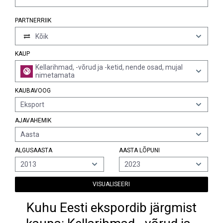
PARTNERRIIK
Kõik
KAUP
Kellarihmad, -võrud ja -ketid, nende osad, mujal
nimetamata
KAUBAVOOG
Eksport
AJAVAHEMIK
Aasta
ALGUSAASTA
AASTA LÕPUNI
2013
2023
VISUALISEERI
Kuhu Eesti ekspordib järgmist