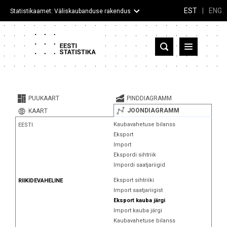
EST
|
ENG
Statistikaamet: Väliskaubanduse rakendus
Eesti
Partnerriigid ja territooriumid
PUUKAART
PINDDIAGRAMM
Kaup
JOONDIAGRAMM
KAART
Kaubavahetuse bilanss
EESTI
Infograafikud
Eksport
Import
Selgitused
Ekspordi sihtriik
Impordi saatjariigid
Eksport sihtriiki
RIIKIDEVAHELINE
Import saatjariigist
Eksport kauba järgi
Import kauba järgi
Kaubavahetuse bilanss