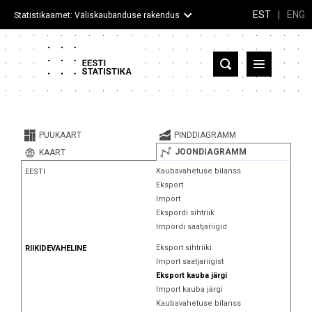
EST
|
ENG
Statistikaamet: Väliskaubanduse rakendus
Eesti
Partnerriigid ja territooriumid
PUUKAART
PINDDIAGRAMM
Kaup
JOONDIAGRAMM
KAART
Kaubavahetuse bilanss
EESTI
Infograafikud
Eksport
Import
Selgitused
Ekspordi sihtriik
Impordi saatjariigid
Eksport sihtriiki
RIIKIDEVAHELINE
Import saatjariigist
Eksport kauba järgi
Import kauba järgi
Kaubavahetuse bilanss