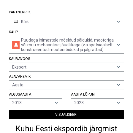
PARTNERRIIK
Kõik
KAUP
Puudega inimestele mõeldud sõidukid, mootoriga
või muu mehaanilise jõuallikaga (v.a spetsiaalselt
konstrueeritud mootorsõidukid ja jalgrattad)
KAUBAVOOG
Eksport
AJAVAHEMIK
Aasta
ALGUSAASTA
AASTA LÕPUNI
2013
2023
VISUALISEERI
Kuhu Eesti ekspordib järgmist