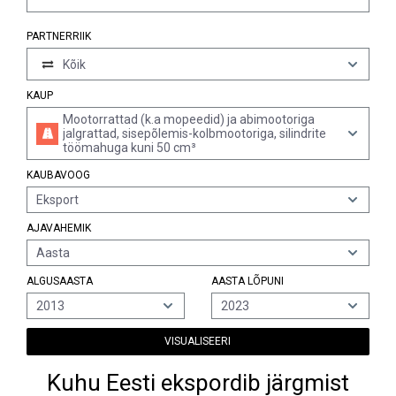
PARTNERRIIK
Kõik
KAUP
Mootorrattad (k.a mopeedid) ja abimootoriga
jalgrattad, sisepõlemis-kolbmootoriga, silindrite
töömahuga kuni 50 cm³
KAUBAVOOG
Eksport
AJAVAHEMIK
Aasta
ALGUSAASTA
AASTA LÕPUNI
2013
2023
VISUALISEERI
Kuhu Eesti ekspordib järgmist