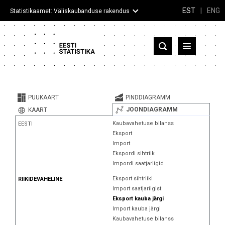
EST
|
ENG
Statistikaamet: Väliskaubanduse rakendus
Eesti
Partnerriigid ja territooriumid
PUUKAART
PINDDIAGRAMM
Kaup
JOONDIAGRAMM
KAART
Kaubavahetuse bilanss
EESTI
Infograafikud
Eksport
Import
Selgitused
Ekspordi sihtriik
Impordi saatjariigid
Eksport sihtriiki
RIIKIDEVAHELINE
Import saatjariigist
Eksport kauba järgi
Import kauba järgi
Kaubavahetuse bilanss