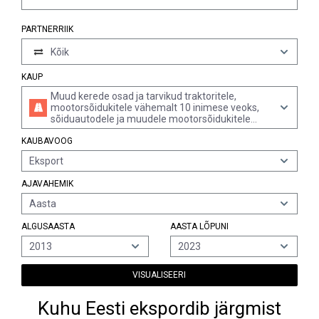
PARTNERRIIK
Kõik
KAUP
Muud kerede osad ja tarvikud traktoritele,
mootorsõidukitele vähemalt 10 inimese veoks,
sõiduautodele ja muudele mootorsõidukitele
peamiselt reisijateveoks, mootorsõidukitele
KAUBAVOOG
kaubaveoks ja eriotstarbelistele
mootorsõidukitele (v.a kaitserauad ja nende osad
Eksport
ja turvavööd)
AJAVAHEMIK
Aasta
ALGUSAASTA
AASTA LÕPUNI
2013
2023
VISUALISEERI
Kuhu Eesti ekspordib järgmist