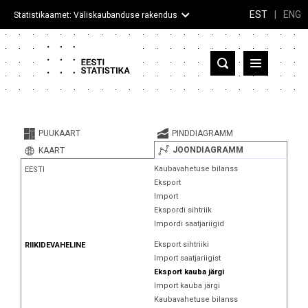
EST
|
ENG
Statistikaamet: Väliskaubanduse rakendus
Eesti
Partnerriigid ja territooriumid
PUUKAART
PINDDIAGRAMM
Kaup
JOONDIAGRAMM
KAART
Kaubavahetuse bilanss
EESTI
Infograafikud
Eksport
Import
Selgitused
Ekspordi sihtriik
Impordi saatjariigid
Eksport sihtriiki
RIIKIDEVAHELINE
Import saatjariigist
Eksport kauba järgi
Import kauba järgi
Kaubavahetuse bilanss