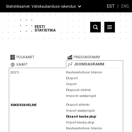
EST
|
ENG
Statistikaamet: Väliskaubanduse rakendus
Eesti
Partnerriigid ja territooriumid
PUUKAART
PINDDIAGRAMM
Kaup
JOONDIAGRAMM
KAART
Kaubavahetuse bilanss
EESTI
Infograafikud
Eksport
Import
Selgitused
Ekspordi sihtriik
Impordi saatjariigid
Eksport sihtriiki
RIIKIDEVAHELINE
Import saatjariigist
Eksport kauba järgi
Import kauba järgi
Kaubavahetuse bilanss