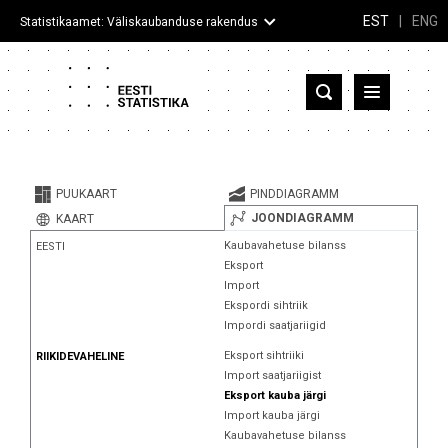
EST
|
ENG
Statistikaamet: Väliskaubanduse rakendus
Eesti
Partnerriigid ja territooriumid
PUUKAART
PINDDIAGRAMM
Kaup
JOONDIAGRAMM
KAART
Kaubavahetuse bilanss
EESTI
Infograafikud
Eksport
Import
Selgitused
Ekspordi sihtriik
Impordi saatjariigid
Eksport sihtriiki
RIIKIDEVAHELINE
Import saatjariigist
Eksport kauba järgi
Import kauba järgi
Kaubavahetuse bilanss