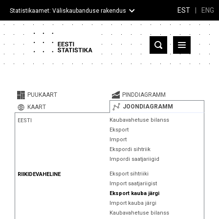
EST
|
ENG
Statistikaamet: Väliskaubanduse rakendus
Eesti
Partnerriigid ja territooriumid
PUUKAART
PINDDIAGRAMM
Kaup
JOONDIAGRAMM
KAART
Kaubavahetuse bilanss
EESTI
Infograafikud
Eksport
Import
Selgitused
Ekspordi sihtriik
Impordi saatjariigid
Eksport sihtriiki
RIIKIDEVAHELINE
Import saatjariigist
Eksport kauba järgi
Import kauba järgi
Kaubavahetuse bilanss