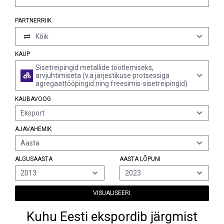
PARTNERRIIK
Kõik
KAUP
Sisetreipingid metallide töötlemiseks,
arvjuhtimiseta (v.a järjestikuse protsessiga
agregaattööpingid ning freesimis-sisetreipingid)
KAUBAVOOG
Eksport
AJAVAHEMIK
Aasta
ALGUSAASTA
AASTA LÕPUNI
2013
2023
VISUALISEERI
Kuhu Eesti ekspordib järgmist