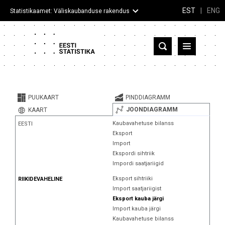
EST
|
ENG
Statistikaamet: Väliskaubanduse rakendus
Eesti
Partnerriigid ja territooriumid
PUUKAART
PINDDIAGRAMM
Kaup
JOONDIAGRAMM
KAART
Kaubavahetuse bilanss
EESTI
Infograafikud
Eksport
Import
Selgitused
Ekspordi sihtriik
Impordi saatjariigid
Eksport sihtriiki
RIIKIDEVAHELINE
Import saatjariigist
Eksport kauba järgi
Import kauba järgi
Kaubavahetuse bilanss