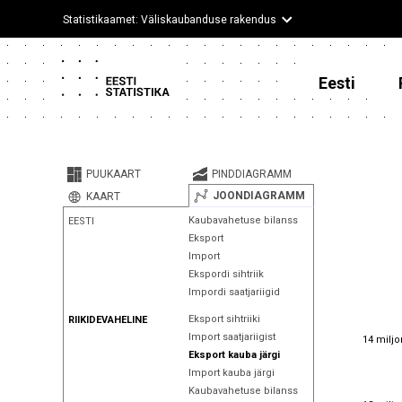
Statistikaamet: Väliskaubanduse rakendus
Eesti
PUUKAART
PINDDIAGRAMM
JOONDIAGRAMM
KAART
Kaubavahetuse bilanss
EESTI
Eksport
Import
Ekspordi sihtriik
Impordi saatjariigid
Eksport sihtriiki
RIIKIDEVAHELINE
14 miljo
Import saatjariigist
14 miljo
Eksport kauba järgi
Import kauba järgi
Kaubavahetuse bilanss
13 miljo