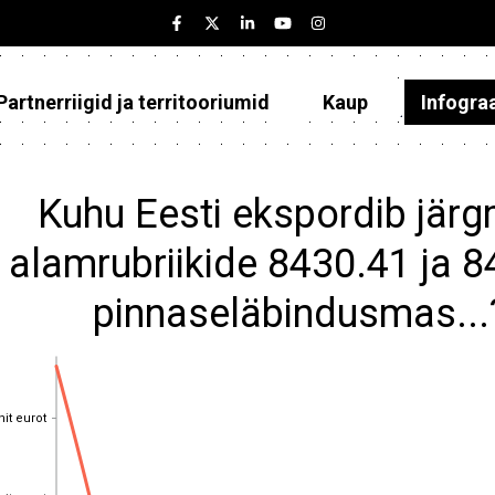
Partnerriigid ja territooriumid
Kaup
Infogra
Eesti
Partnerriigid ja territooriumid
Kuhu Eesti ekspordib jär
Kaup
alamrubriikide 8430.41 ja 8
Infograafikud
pinnaseläbindusmas...
Selgitused
nit eurot
nit eurot
nit eurot