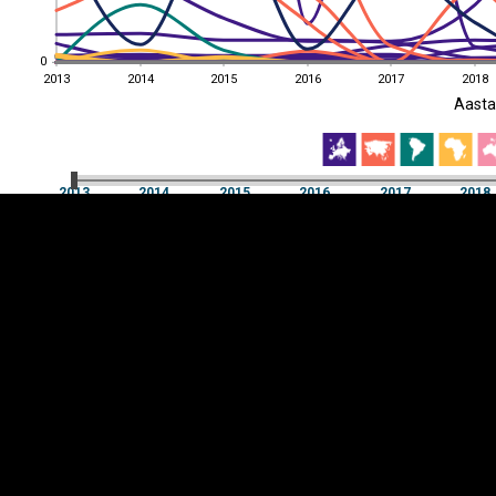
0
0
2013
2014
2015
2016
2017
2018
EST
|
ENG
Aast
2013
2014
2015
2016
2017
2018
Aast
2013
2014
2015
2016
2017
2018
Y-
Manner
TELG
K
Infograafikud
erritooriumid
Selgitused
Tagasiside