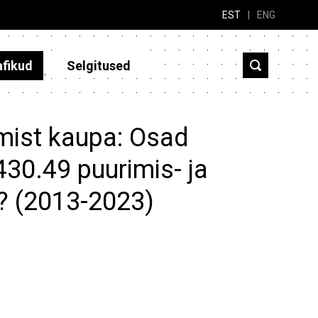
EST
|
ENG
afikud
Selgitused
gmist kaupa: Osad
430.49 puurimis- ja
? (2013-2023)