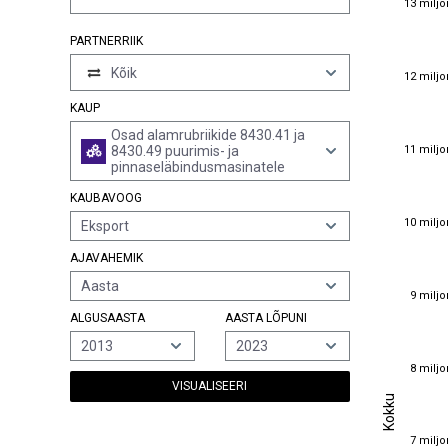
13 miljo
PARTNERRIIK
12 miljo
Kõik
12 miljo
KAUP
Osad alamrubriikide 8430.41 ja
11 miljo
11 miljo
8430.49 puurimis- ja
pinnaseläbindusmasinatele
KAUBAVOOG
10 miljo
10 miljo
Eksport
AJAVAHEMIK
Aasta
9 miljo
9 miljo
ALGUSAASTA
AASTA LÕPUNI
2013
2023
8 miljo
8 miljo
VISUALISEERI
Kokku
Kokku
7 miljo
7 miljo