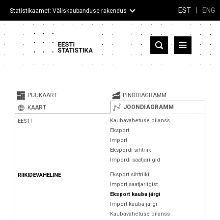
EST
|
ENG
Statistikaamet: Väliskaubanduse rakendus
Eesti
Partnerriigid ja territooriumid
PUUKAART
PINDDIAGRAMM
Kaup
JOONDIAGRAMM
KAART
Kaubavahetuse bilanss
EESTI
Infograafikud
Eksport
Import
Selgitused
Ekspordi sihtriik
Impordi saatjariigid
Eksport sihtriiki
RIIKIDEVAHELINE
Import saatjariigist
Eksport kauba järgi
Import kauba järgi
Kaubavahetuse bilanss