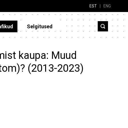
EST
|
ENG
afikud
Selgitused
gmist kaupa: Muud
atom)? (2013-2023)