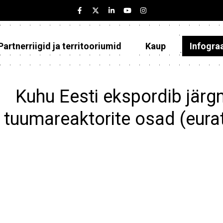
Partnerriigid ja territooriumid
Kaup
Infogra
Eesti
Partnerriigid ja territooriumid
Kuhu Eesti ekspordib jär
Kaup
tuumareaktorite osad (eur
Infograafikud
Selgitused