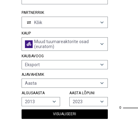
PARTNERRIIK
Kõik
KAUP
Muud tuumareaktorite osad
(euratom)
KAUBAVOOG
Eksport
AJAVAHEMIK
Aasta
ALGUSAASTA
AASTA LÕPUNI
2013
2023
0
0
VISUALISEERI