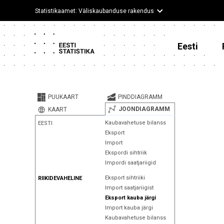
Statistikaamet: Väliskaubanduse rakendus
Eesti
PUUKAART
PINDDIAGRAMM
JOONDIAGRAMM
KAART
Kaubavahetuse bilanss
EESTI
Eksport
Import
Ekspordi sihtriik
Impordi saatjariigid
Eksport sihtriiki
RIIKIDEVAHELINE
Import saatjariigist
Eksport kauba järgi
Import kauba järgi
Kaubavahetuse bilanss