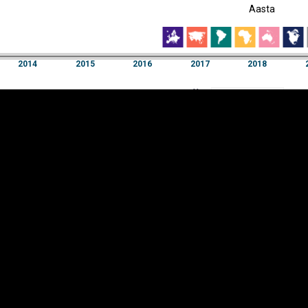
Aasta
EST
|
ENG
2014
2015
2016
2017
2018
Aasta
2014
2015
2016
2017
2018
Y-
Manner
TELG
K
Infograafikud
erritooriumid
Selgitused
Tagasiside