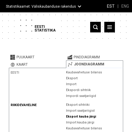
EST
|
ENG
Statistikaamet: Väliskaubanduse rakendus
Eesti
Partnerriigid ja territooriumid
PUUKAART
PINDDIAGRAMM
Kaup
JOONDIAGRAMM
KAART
Kaubavahetuse bilanss
EESTI
Infograafikud
Eksport
Import
Selgitused
Ekspordi sihtriik
Impordi saatjariigid
Eksport sihtriiki
RIIKIDEVAHELINE
Import saatjariigist
Eksport kauba järgi
Import kauba järgi
Kaubavahetuse bilanss