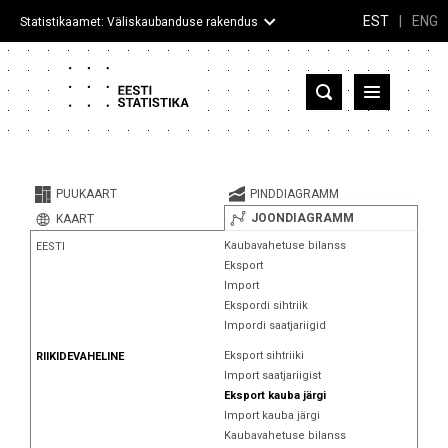
EST
|
ENG
Statistikaamet: Väliskaubanduse rakendus
Eesti
Partnerriigid ja territooriumid
PUUKAART
PINDDIAGRAMM
Kaup
JOONDIAGRAMM
KAART
Kaubavahetuse bilanss
EESTI
Infograafikud
Eksport
Import
Selgitused
Ekspordi sihtriik
Impordi saatjariigid
Eksport sihtriiki
RIIKIDEVAHELINE
Import saatjariigist
Eksport kauba järgi
Import kauba järgi
Kaubavahetuse bilanss