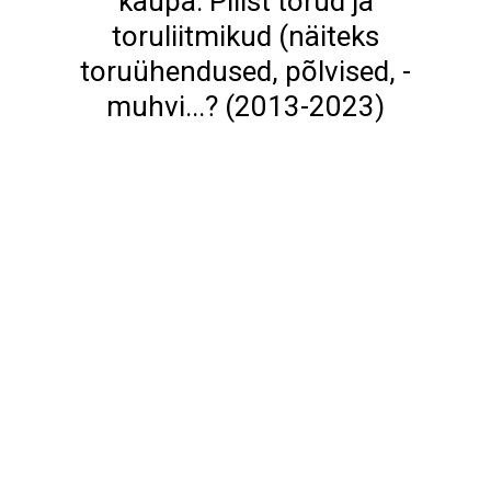
kaupa: Pliist torud ja
toruliitmikud (näiteks
toruühendused, põlvised, -
muhvi...? (2013-2023)