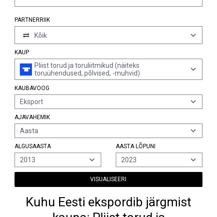
PARTNERRIIK
Kõik
KAUP
Pliist torud ja toruliitmikud (näiteks
toruühendused, põlvised, -muhvid)
KAUBAVOOG
Eksport
AJAVAHEMIK
Aasta
ALGUSAASTA
AASTA LÕPUNI
2013
2023
VISUALISEERI
Kuhu Eesti ekspordib järgmist