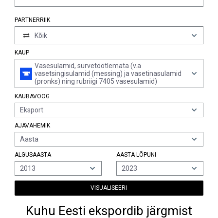
PARTNERRIIK
Kõik
KAUP
Vasesulamid, survetöötlemata (v.a
vasetsingisulamid (messing) ja vasetinasulamid
(pronks) ning rubriigi 7405 vasesulamid)
KAUBAVOOG
Eksport
AJAVAHEMIK
Aasta
ALGUSAASTA
AASTA LÕPUNI
2013
2023
VISUALISEERI
Kuhu Eesti ekspordib järgmist