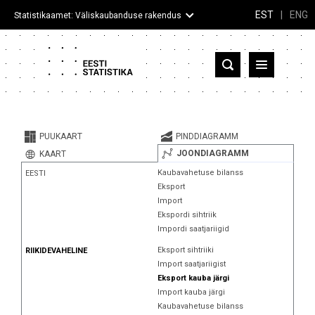
EST
|
ENG
Statistikaamet: Väliskaubanduse rakendus
Eesti
Partnerriigid ja territooriumid
PUUKAART
PINDDIAGRAMM
Kaup
JOONDIAGRAMM
KAART
Kaubavahetuse bilanss
EESTI
Infograafikud
Eksport
Import
Selgitused
Ekspordi sihtriik
Impordi saatjariigid
Eksport sihtriiki
RIIKIDEVAHELINE
Import saatjariigist
Eksport kauba järgi
Import kauba järgi
Kaubavahetuse bilanss