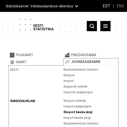
EST
|
ENG
Statistikaamet: Väliskaubanduse rakendus
Eesti
Partnerriigid ja territooriumid
PUUKAART
PINDDIAGRAMM
Kaup
JOONDIAGRAMM
KAART
Kaubavahetuse bilanss
EESTI
Infograafikud
Eksport
Import
Selgitused
Ekspordi sihtriik
Impordi saatjariigid
Eksport sihtriiki
RIIKIDEVAHELINE
Import saatjariigist
Eksport kauba järgi
Import kauba järgi
Kaubavahetuse bilanss