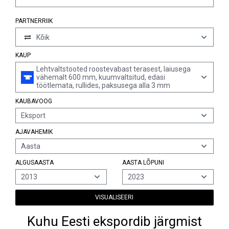
PARTNERRIIK
Kõik
KAUP
Lehtvaltstooted roostevabast terasest, laiusega
vähemalt 600 mm, kuumvaltsitud, edasi
töötlemata, rullides, paksusega alla 3 mm
KAUBAVOOG
Eksport
AJAVAHEMIK
Aasta
ALGUSAASTA
AASTA LÕPUNI
2013
2023
VISUALISEERI
Kuhu Eesti ekspordib järgmist