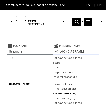
EST
|
ENG
Statistikaamet: Väliskaubanduse rakendus
Eesti
Partnerriigid ja territooriumid
PUUKAART
PINDDIAGRAMM
Kaup
JOONDIAGRAMM
KAART
Kaubavahetuse bilanss
EESTI
Infograafikud
Eksport
Import
Selgitused
Ekspordi sihtriik
Impordi saatjariigid
Eksport sihtriiki
RIIKIDEVAHELINE
Import saatjariigist
Eksport kauba järgi
Import kauba järgi
Kaubavahetuse bilanss