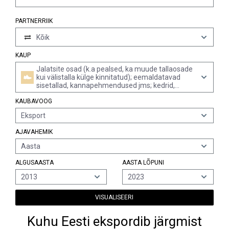
PARTNERRIIK
Kõik
KAUP
Jalatsite osad (k.a pealsed, ka muude tallaosade
kui välistalla külge kinnitatud); eemaldatavad
sisetallad, kannapehmendused jms; kedrid,
säärised jms tooted, nende osad (v.a tooted
KAUBAVOOG
asbestist)
Eksport
AJAVAHEMIK
Aasta
ALGUSAASTA
AASTA LÕPUNI
2013
2023
VISUALISEERI
Kuhu Eesti ekspordib järgmist