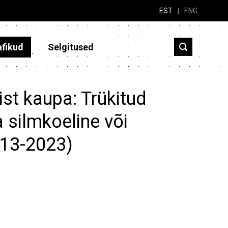
EST
|
ENG
afikud
Selgitused
st kaupa: Trükitud
a silmkoeline või
013-2023)