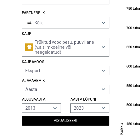
750 tuha
750 tuha
PARTNERRIIK
Kõik
700 tuha
700 tuha
KAUP
Trükitud voodipesu, puuvillane
650 tuha
(v.a silmkoeline või
650 tuha
heegeldatud)
KAUBAVOOG
600 tuha
600 tuha
Eksport
AJAVAHEMIK
550 tuha
550 tuha
Aasta
ALGUSAASTA
AASTA LÕPUNI
500 tuha
500 tuha
2013
2023
VISUALISEERI
450 tuha
Kokku
450 tuha
Kokku