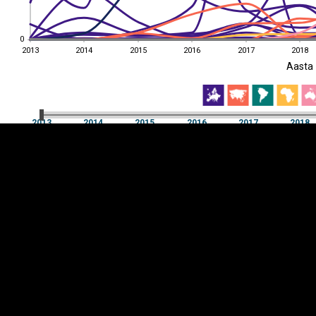
0
0
2013
2014
2015
2016
2017
2018
EST
|
ENG
Aasta
2013
2014
2015
2016
2017
2018
Aasta
2013
2014
2015
2016
2017
2018
Y-
Manner
TELG
K
Infograafikud
erritooriumid
Selgitused
Tagasiside