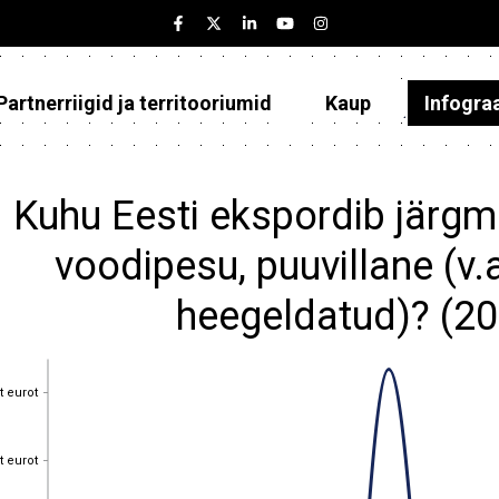
Partnerriigid ja territooriumid
Kaup
Infogra
Eesti
Partnerriigid ja territooriumid
Kuhu Eesti ekspordib järgmi
Kaup
voodipesu, puuvillane (v.
Infograafikud
heegeldatud)? (2
Selgitused
t eurot
t eurot
t eurot
t eurot