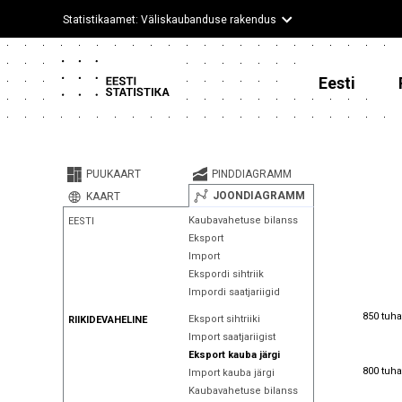
Statistikaamet: Väliskaubanduse rakendus
Eesti
PUUKAART
PINDDIAGRAMM
JOONDIAGRAMM
KAART
Kaubavahetuse bilanss
EESTI
Eksport
Import
Ekspordi sihtriik
Impordi saatjariigid
850 tuha
850 tuha
Eksport sihtriiki
RIIKIDEVAHELINE
Import saatjariigist
Eksport kauba järgi
800 tuha
800 tuha
Import kauba järgi
Kaubavahetuse bilanss