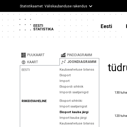
Statistikaamet: Väliskaubanduse rakendus
Eesti
PUUKAART
PINDDIAGRAMM
JOONDIAGRAMM
KAART
tüdr
Kaubavahetuse bilanss
EESTI
Eksport
Import
Ekspordi sihtriik
130 tuha
Impordi saatjariigid
130 tuha
Eksport sihtriiki
RIIKIDEVAHELINE
Import saatjariigist
Eksport kauba järgi
120 tuha
120 tuha
Import kauba järgi
Kaubavahetuse bilanss