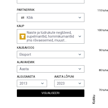
110 tuha
PARTNERRIIK
110 tuha
Kõik
KAUP
100 tuha
100 tuha
Naiste ja tüdrukute negližeed,
supelmantlid, hommikumantlid
jms rõivaesemed, muust
tekstiilmaterjalist, silmkoelised
KAUBAVOOG
või heegeldatud (v.a puuvillased
90 tuha
90 tuha
või keemilistest kiududest,
Eksport
alussärgid, kombineed,
alusseelikud, aluspüksid,
AJAVAHEMIK
öösärgid, pidžaamad,
rinnahoidjad, sukahoidjad,
Aasta
80 tuha
80 tuha
korsetid jms)
ALGUSAASTA
AASTA LÕPUNI
2013
2023
70 tuha
70 tuha
VISUALISEERI
Kokku
Kokku