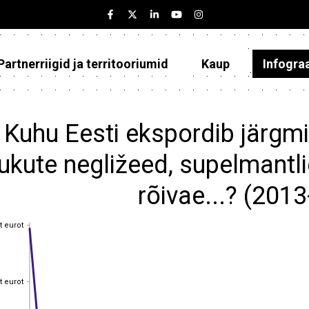
Partnerriigid ja territooriumid
Kaup
Infogra
Eesti
Partnerriigid ja territooriumid
Kuhu Eesti ekspordib järgmi
Kaup
ukute negližeed, supelmant
Infograafikud
rõivae...? (201
Selgitused
t eurot
t eurot
t eurot
t eurot