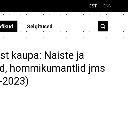
EST
|
ENG
afikud
Selgitused
st kaupa: Naiste ja
lid, hommikumantlid jms
3-2023)