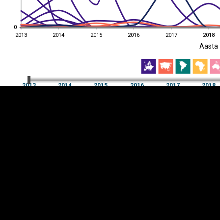
0
0
2013
2014
2015
2016
2017
2018
EST
|
ENG
Aasta
2013
2014
2015
2016
2017
2018
Aasta
2013
2014
2015
2016
2017
2018
Y-
Manner
TELG
K
Infograafikud
erritooriumid
Selgitused
Tagasiside