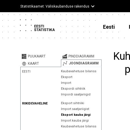
Statistikaamet: Väliskaubanduse rakendus
Eesti
Kuh
PUUKAART
PINDDIAGRAMM
JOONDIAGRAMM
KAART
p
Kaubavahetuse bilanss
EESTI
Eksport
Import
Ekspordi sihtriik
Impordi saatjariigid
Eksport sihtriiki
RIIKIDEVAHELINE
Import saatjariigist
Eksport kauba järgi
Import kauba järgi
Kaubavahetuse bilanss