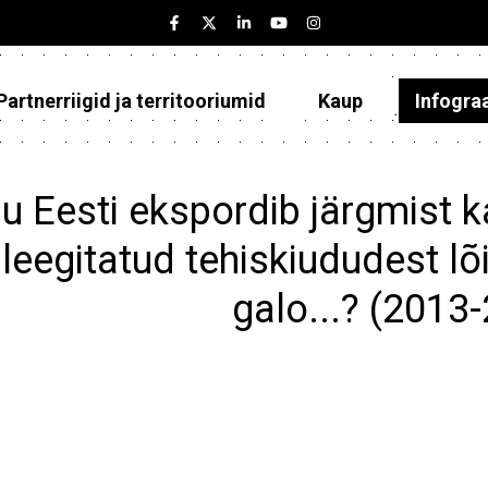
Partnerriigid ja territooriumid
Kaup
Infogra
Eesti
Partnerriigid ja territooriumid
u Eesti ekspordib järgmist k
Kaup
leegitatud tehiskiududest l
Infograafikud
galo...? (2013
Selgitused