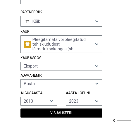
PARTNERRIIK
Kõik
KAUP
Pleegitamata või pleegitatud
tehiskiududest
lõimetrikookangas (sh
galoontrikookudumismasinatel
KAUBAVOOG
valmistatud trikookangas)
laiusega üle 30 cm (v.a
Eksport
elastomeerse lõnga või
kumminiidi sisaldusega
AJAVAHEMIK
vähemalt 5% massist,
karuskangad, sh kõrge
Aasta
karusega, aaskarusega kangad,
etiketid, sildid jms tooted, ning
ALGUSAASTA
AASTA LÕPUNI
silmkoelised või heegeldatud
kangad, impregneeritud,
2013
2023
pealistatud, kaetud või
lamineeritud)
VISUALISEERI
0
0