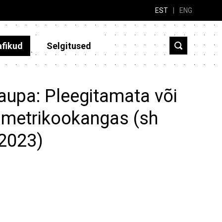
EST
|
ENG
afikud
Selgitused
aupa: Pleegitamata või
õimetrikookangas (sh
-2023)