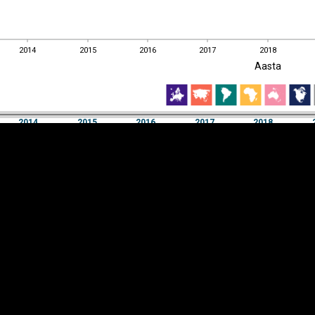
2014
2015
2016
2017
2018
EST
|
ENG
Aasta
2014
2015
2016
2017
2018
Aasta
2014
2015
2016
2017
2018
Y-
Manner
TELG
K
Infograafikud
erritooriumid
Selgitused
Tagasiside