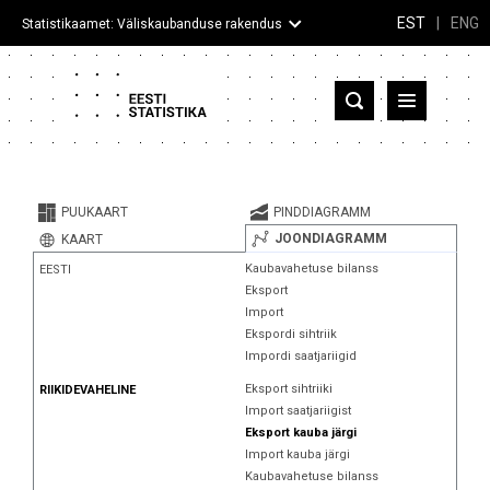
EST
|
ENG
Statistikaamet: Väliskaubanduse rakendus
Eesti
Partnerriigid ja territooriumid
PUUKAART
PINDDIAGRAMM
Kaup
JOONDIAGRAMM
KAART
Kaubavahetuse bilanss
EESTI
Infograafikud
Eksport
Import
Selgitused
Ekspordi sihtriik
Impordi saatjariigid
Eksport sihtriiki
RIIKIDEVAHELINE
Import saatjariigist
Eksport kauba järgi
Import kauba järgi
Kaubavahetuse bilanss