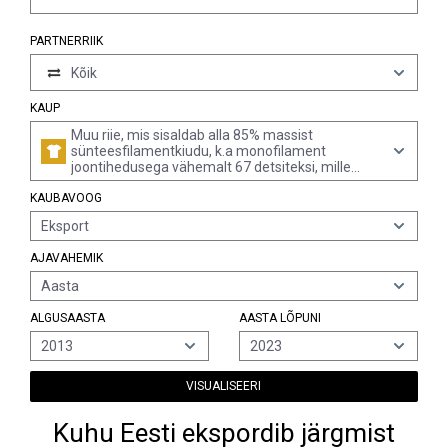
PARTNERRIIK
Kõik
KAUP
Muu riie, mis sisaldab alla 85% massist
sünteesfilamentkiudu, k.a monofilament
joontihedusega vähemalt 67 detsiteksi, mille
ristlõike mistahes läbimõõt ei ületa 1 mm, v.a
KAUBAVOOG
segus peamiselt või üksnes villaga, pleegitamata
või pleegitatud
Eksport
AJAVAHEMIK
Aasta
ALGUSAASTA
AASTA LÕPUNI
2013
2023
VISUALISEERI
Kuhu Eesti ekspordib järgmist