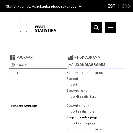
EST
|
ENG
Statistikaamet: Väliskaubanduse rakendus
Eesti
Partnerriigid ja territooriumid
PUUKAART
PINDDIAGRAMM
Kaup
JOONDIAGRAMM
KAART
Kaubavahetuse bilanss
EESTI
Infograafikud
Eksport
Import
Selgitused
Ekspordi sihtriik
Impordi saatjariigid
Eksport sihtriiki
RIIKIDEVAHELINE
Import saatjariigist
Eksport kauba järgi
Import kauba järgi
Kaubavahetuse bilanss