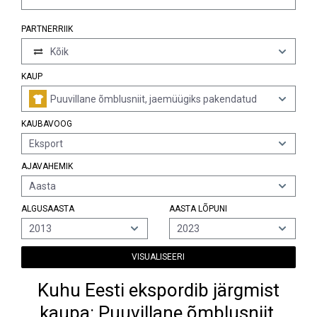
PARTNERRIIK
Kõik
KAUP
Puuvillane õmblusniit, jaemüügiks pakendatud
KAUBAVOOG
Eksport
AJAVAHEMIK
Aasta
ALGUSAASTA
AASTA LÕPUNI
2013
2023
VISUALISEERI
Kuhu Eesti ekspordib järgmist
kaupa: Puuvillane õmblusniit,