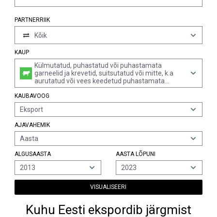
PARTNERRIIK
Kõik
KAUP
Külmutatud, puhastatud või puhastamata
garneelid ja krevetid, suitsutatud või mitte, k.a
aurutatud või vees keedetud puhastamata
garneelid ja krevetid (v.a külmaveegarneelid ja
KAUBAVOOG
krevetid)
Eksport
AJAVAHEMIK
Aasta
ALGUSAASTA
AASTA LÕPUNI
2013
2023
VISUALISEERI
Kuhu Eesti ekspordib järgmist