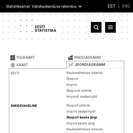
EST
|
ENG
Statistikaamet: Väliskaubanduse rakendus
Eesti
Partnerriigid ja territooriumid
PUUKAART
PINDDIAGRAMM
Kaup
JOONDIAGRAMM
KAART
Kaubavahetuse bilanss
EESTI
Infograafikud
Eksport
Import
Selgitused
Ekspordi sihtriik
Impordi saatjariigid
Eksport sihtriiki
RIIKIDEVAHELINE
Import saatjariigist
Eksport kauba järgi
Import kauba järgi
Kaubavahetuse bilanss