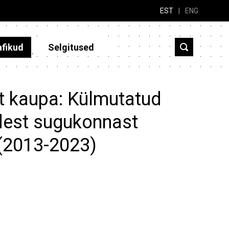
EST
|
ENG
afikud
Selgitused
st kaupa: Külmutatud
adest sugukonnast
 (2013-2023)