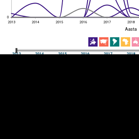
0
0
2013
2014
2015
2016
2017
2018
EST
|
ENG
Aasta
2013
2014
2015
2016
2017
2018
Aasta
2013
2014
2015
2016
2017
2018
Y-
Manner
TELG
K
Infograafikud
erritooriumid
Selgitused
Tagasiside