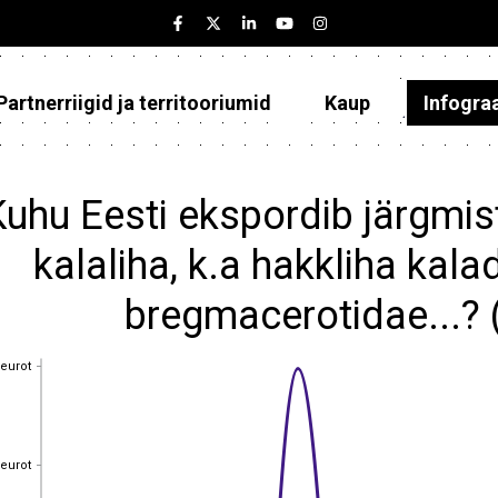
Partnerriigid ja territooriumid
Kaup
Infogra
Eesti
Partnerriigid ja territooriumid
Kuhu Eesti ekspordib järgmi
Kaup
kalaliha, k.a hakkliha kal
Infograafikud
bregmacerotidae...?
Selgitused
 eurot
 eurot
 eurot
 eurot