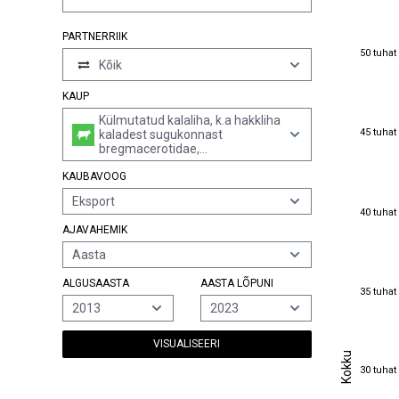
PARTNERRIIK
50 tuhat
50 tuhat
Kõik
KAUP
Külmutatud kalaliha, k.a hakkliha
45 tuhat
45 tuhat
kaladest sugukonnast
bregmacerotidae,
euclichthyidae, gaddidae,
KAUBAVOOG
macrouridae, melanonidae,
merlucciidae, moridae ja
Eksport
muraenolepididae (v.a vaikse
40 tuhat
40 tuhat
ookeani mintai (theragra
AJAVAHEMIK
chalcogramma))
Aasta
ALGUSAASTA
AASTA LÕPUNI
35 tuhat
35 tuhat
2013
2023
VISUALISEERI
Kokku
Kokku
30 tuhat
30 tuhat