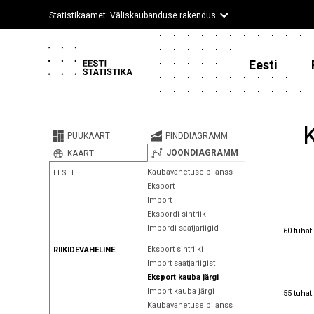
Statistikaamet: Väliskaubanduse rakendus
Eesti
PUUKAART
PINDDIAGRAMM
JOONDIAGRAMM
KAART
Kaubavahetuse bilanss
EESTI
Eksport
Import
Ekspordi sihtriik
60 tuhat
Impordi saatjariigid
60 tuhat
Eksport sihtriiki
RIIKIDEVAHELINE
Import saatjariigist
Eksport kauba järgi
55 tuhat
Import kauba järgi
55 tuhat
Kaubavahetuse bilanss