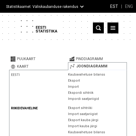
EST
|
ENG
Statistikaamet: Väliskaubanduse rakendus
Eesti
Partnerriigid ja territooriumid
PUUKAART
PINDDIAGRAMM
Kaup
JOONDIAGRAMM
KAART
Kaubavahetuse bilanss
EESTI
Infograafikud
Eksport
Import
Selgitused
Ekspordi sihtriik
Impordi saatjariigid
Eksport sihtriiki
RIIKIDEVAHELINE
Import saatjariigist
Eksport kauba järgi
Import kauba järgi
Kaubavahetuse bilanss