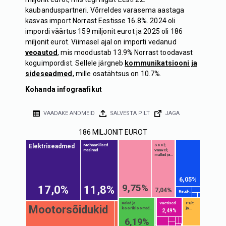
kaubanduspartneri. Võrreldes varasema aastaga
kasvas import Norrast Eestisse 16.8%. 2024 oli
impordi väärtus 159 miljonit eurot ja 2025 oli 186
miljonit eurot. Viimasel ajal on importi vedanud
veoautod
, mis moodustab 13.9% Norrast toodavast
koguimpordist. Sellele järgneb
kommunikatsiooni ja
sideseadmed
, mille osatähtsus on 10.7%.
Kohanda infograafikut
VAADAKE ANDMEID
SALVESTA PILT
JAGA
186 MILJONIT EUROT
Elektriseadmed
Mehaanilised
Sool;
masinad
väävel;
mullad ja...
6,05%
9,75%
17,0%
11,8%
7,04%
Raud-...
Kalad ja
Väetised
Puit
Mootorsõidukid
koorikloomad...
ja...
2,49%
6,19%