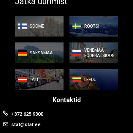
Jätka uurimist
SOOME
ROOTSI
VENEMAA
SAKSAMAA
FÖDERATSIOON
LÄTI
LEEDU
Kontaktid
+372 625 9300
stat@stat.ee