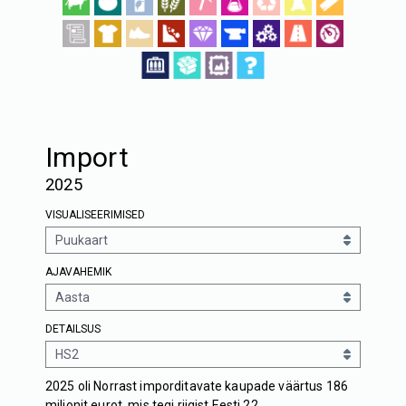
Import
2025
VISUALISEERIMISED
AJAVAHEMIK
DETAILSUS
2025 oli Norrast imporditavate kaupade väärtus 186
miljonit eurot, mis tegi riigist Eesti 22.