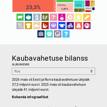
Plastid ja...
1,59%
23,3%
3,83%
Kaubavahetuse bilanss
AJAVAHEMIK
2026 mais oli Eesti ja Norra kaubavahetuse ülejääk
37,3 miljonit eurot. 2025 mais oli kaubavahetuse
ülejääk 41 miljonit eurot.
Kohanda infograafikut