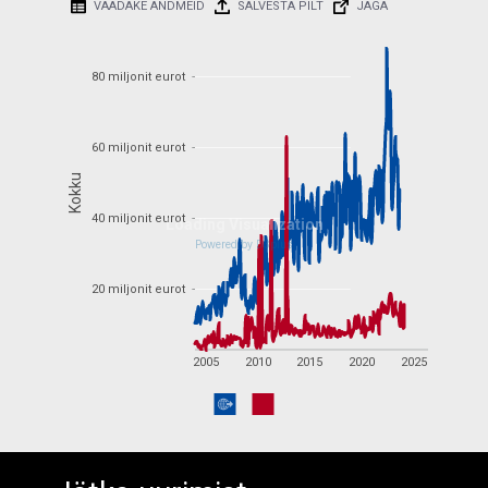
VAADAKE ANDMEID
SALVESTA PILT
JAGA
90 miljonit eurot
80 miljonit eurot
80 miljonit eurot
70 miljonit eurot
60 miljonit eurot
60 miljonit eurot
Kokku
Kokku
40 miljonit eurot
50 miljonit eurot
40 miljonit eurot
Loading Visualization
Powered by D3plus
20 miljonit eurot
20 miljonit eurot
30 miljonit eurot
2005
2010
2015
2020
2025
10 miljonit eurot
2005
2010
2015
2020
2025