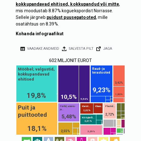
kokkupandavad ehitised, kokkupandud või mitte
,
mis moodustab 8.87% koguekspordist Norrasse.
Sellele järgneb
puidust puusepatooted
, mille
osatähtsus on 8.39%.
Kohanda infograafikut
VAADAKE ANDMEID
SALVESTA PILT
JAGA
602 MILJONIT EUROT
Mööbel; valgustid,
Raud- ja
terastooted
kokkupandavad
ehitised
3,42%
9,23%
19,8%
1,80%
10,5%
5,54%
Puit ja
Pärlid, vääris-
Kivist...
Klaas...
Plastid...
ja...
2,02%
puittooted
2,72%
5,48%
Köögivili...
2,31%
18,1%
2,55%
3,09%