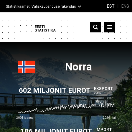
EST
|
ENG
Statistikaamet: Väliskaubanduse rakendus
Eesti
Partnerriigid ja territooriumid
Kaup
Norra
Infograafikud
602 MILJONIT EUROT
Selgitused
EKSPORT
2025
2004 jaanuar
2026 mai
186 MILJONIT EUROT
IMPORT